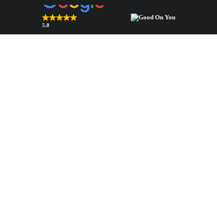
5.0
Nawyżej oceniany sklep 2026
zweryfikowane przez Trustindex
py
Torby i akcesoria
Komponenty
Torby
Poduszki naramienne
(wkłady barkowe)
krótce!)
Apaszki (już wkrótce!)
Wypełnienia kuli rękawa
Szarfy (już wkrótce!)