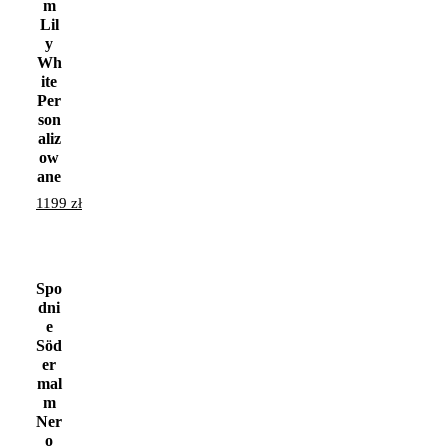
m
Lil
y
Wh
ite
Per
son
aliz
ow
ane
1199
zł
Spo
dni
e
Söd
er
mal
m
Ner
o