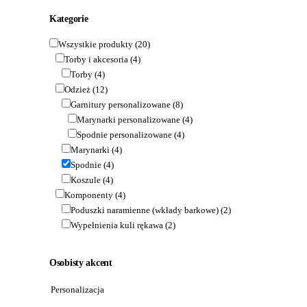
Kategorie
Wszystkie produkty
(20)
Torby i akcesoria
(4)
Torby
(4)
Odzież
(12)
Garnitury personalizowane
(8)
Marynarki personalizowane
(4)
Spodnie personalizowane
(4)
Marynarki
(4)
Spodnie
(4)
Koszule
(4)
Komponenty
(4)
Poduszki naramienne (wkłady barkowe)
(2)
Wypełnienia kuli rękawa
(2)
Osobisty akcent
Personalizacja