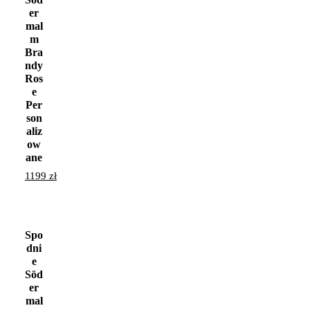
er
mal
m
Bra
ndy
Ros
e
Per
son
aliz
ow
ane
1199
zł
Spo
dni
e
Söd
er
mal