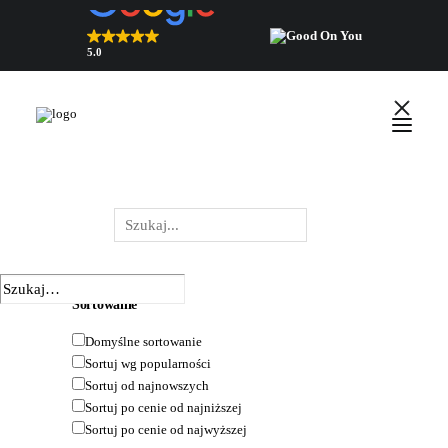
5.0
Nawyżej oceniany sklep 2026
zweryfikowane przez Trustindex
UKRYJ FILTRY
POKAŻ FILTRY
DOMYŚLNE SORTOWANIE
SORTUJ WG POPULARNOŚCI
SORTUJ OD NAJNOWSZYCH
SORTUJ PO CENIE OD NAJNIŻSZEJ
English
SORTUJ PO CENIE OD NAJWYŻSZEJ
Polski
Wyszukiwarka
×
 Zamknij
produktów
Sortowanie
Domyślne sortowanie
Sortuj wg popularności
Sortuj od najnowszych
Sortuj po cenie od najniższej
Sortuj po cenie od najwyższej