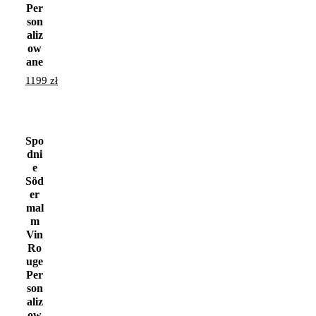
Per
son
aliz
ow
ane
1199
zł
Spo
dni
e
Söd
er
mal
m
Vin
Ro
uge
Per
son
aliz
ow