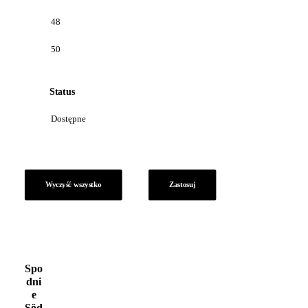
48
50
Status
Dostępne
Wyczyść wszystko
Zastosuj
Spo
dni
e
Söd