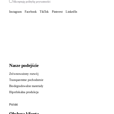
Akceptuję politykę prywatności
Instagram
Facebook
TikTok
Pinterest
LinkedIn
Nasze podejście
Zrównoważony rozwój
Transparentne pochodzenie
Biodegradowalne materiały
Hiperlokalna produkcja
Polski
Obsługa klienta