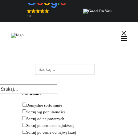
5.0
Nawyżej oceniany sklep 2026
zweryfikowane przez Trustindex
UKRYJ FILTRY
POKAŻ FILTRY
DOMYŚLNE SORTOWANIE
SORTUJ WG POPULARNOŚCI
SORTUJ OD NAJNOWSZYCH
SORTUJ PO CENIE OD NAJNIŻSZEJ
English
SORTUJ PO CENIE OD NAJWYŻSZEJ
Polski
Wyszukiwarka
×
 Zamknij
produktów
Sortowanie
Domyślne sortowanie
Sortuj wg popularności
Sortuj od najnowszych
Sortuj po cenie od najniższej
Sortuj po cenie od najwyższej