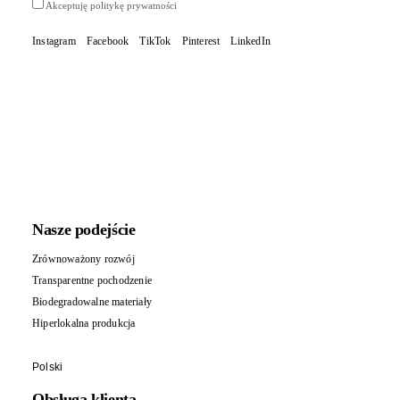
Akceptuję politykę prywatności
Instagram
Facebook
TikTok
Pinterest
LinkedIn
Nasze podejście
Zrównoważony rozwój
Transparentne pochodzenie
Biodegradowalne materiały
Hiperlokalna produkcja
Polski
Obsługa klienta