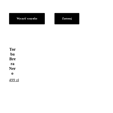
Wyczyść wszystko
Zastosuj
Tor
ba
Bre
ra
Ner
o
499
zł