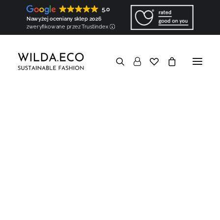
Koszule
Topy (już wkrótce!)
5.0
Torby i akcesoria
Torby
Nawyżej oceniany sklep 2026
Apaszki (już wkrótce!)
zweryfikowane przez Trustindex
Szarfy (już wkrótce!)
Komponenty
Poduszki naramienne (wkłady barkowe)
Wypełnienia kuli rękawa
W skrócie
Dobra dla Ziemi
Biodegradowalna i organiczna
Wegańska i naturalna
Minimalny ślad węglowy
Brak nadprodukcji i nadmiaru
Ekologiczne opakowanie
Dobrze wiedzieć
Transparentna
Hiperlokalna
Europejska
Szyta na zamówienie
Pokaż filtry
Personalizowana
Dobra dla ludzi
Odpowiedzialna społecznie
Etyczna
Społecznie zaangażowana
Baza wiedzy
W skrócie
Odzież uszyta na Wildzie
Hiperlokalna produkcja
Mapa Wildy
Rzemieślnicy
Partnerzy
Komponenty tworzone na Wildzie
Stworzone przez WILDA.ECO
Komponenty
Haft personalizowany
Ręczne krawiectwo
Europejskie materiały
Regionalne pochodzenie