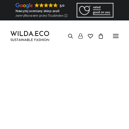
Koszule
Topy (już wkrótce!)
5.0
Torby i akcesoria
Torby
Nawyżej oceniany sklep 2026
Apaszki (już wkrótce!)
zweryfikowane przez Trustindex
Szarfy (już wkrótce!)
Komponenty
Poduszki naramienne (wkłady barkowe)
Wypełnienia kuli rękawa
W skrócie
Dobra dla Ziemi
Biodegradowalna i organiczna
Wegańska i naturalna
Minimalny ślad węglowy
Brak nadprodukcji i nadmiaru
Ekologiczne opakowanie
Dobrze wiedzieć
Transparentna
Hiperlokalna
Europejska
Szyta na zamówienie
Pokaż filtry
Personalizowana
Dobra dla ludzi
Odpowiedzialna społecznie
Etyczna
Społecznie zaangażowana
Baza wiedzy
W skrócie
Odzież uszyta na Wildzie
Hiperlokalna produkcja
Mapa Wildy
Rzemieślnicy
Partnerzy
Komponenty tworzone na Wildzie
Stworzone przez WILDA.ECO
Komponenty
Haft personalizowany
Ręczne krawiectwo
Europejskie materiały
Regionalne pochodzenie