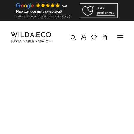
Koszule
Topy (już wkrótce!)
5.0
Torby i akcesoria
Torby
Nawyżej oceniany sklep 2026
Apaszki (już wkrótce!)
zweryfikowane przez Trustindex
Szarfy (już wkrótce!)
Komponenty
Poduszki naramienne (wkłady barkowe)
Wypełnienia kuli rękawa
W skrócie
Dobra dla Ziemi
Biodegradowalna i organiczna
Wegańska i naturalna
Minimalny ślad węglowy
Brak nadprodukcji i nadmiaru
Ekologiczne opakowanie
Dobrze wiedzieć
Transparentna
Hiperlokalna
Europejska
Szyta na zamówienie
Personalizowana
Dobra dla ludzi
Odpowiedzialna społecznie
Etyczna
Flizelina z bawełny z
Społecznie zaangażowana
Baza wiedzy
W skrócie
recyklingu
Odzież uszyta na Wildzie
Hiperlokalna produkcja
Mapa Wildy
Rzemieślnicy
Partnerzy
Komponenty tworzone na Wildzie
Stworzone przez WILDA.ECO
Komponenty
Haft personalizowany
Ręczne krawiectwo
Europejskie materiały
Regionalne pochodzenie