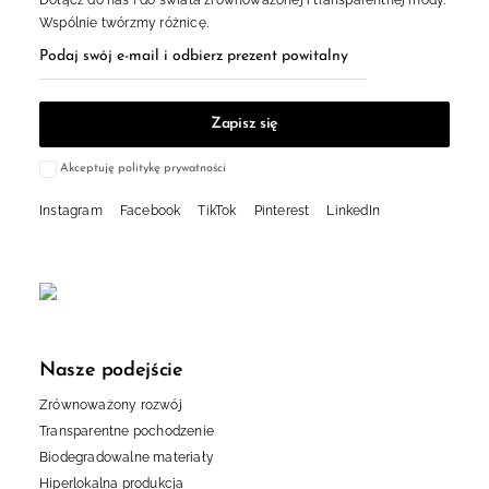
Dołącz do nas i do świata zrównoważonej i transparentnej mody.
Wspólnie twórzmy różnicę.
Akceptuję politykę prywatności
Instagram
Facebook
TikTok
Pinterest
LinkedIn
Nasze podejście
Zrównoważony rozwój
Transparentne pochodzenie
Biodegradowalne materiały
Hiperlokalna produkcja