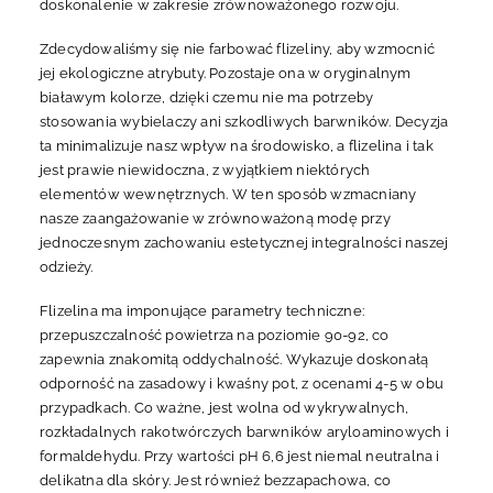
doskonalenie w zakresie zrównoważonego rozwoju.
Zdecydowaliśmy się nie farbować flizeliny, aby wzmocnić
jej ekologiczne atrybuty. Pozostaje ona w oryginalnym
białawym kolorze, dzięki czemu nie ma potrzeby
stosowania wybielaczy ani szkodliwych barwników. Decyzja
ta minimalizuje nasz wpływ na środowisko, a flizelina i tak
jest prawie niewidoczna, z wyjątkiem niektórych
elementów wewnętrznych. W ten sposób wzmacniany
nasze zaangażowanie w zrównoważoną modę przy
jednoczesnym zachowaniu estetycznej integralności naszej
odzieży.
Flizelina ma imponujące parametry techniczne:
przepuszczalność powietrza na poziomie 90-92, co
zapewnia znakomitą oddychalność. Wykazuje doskonałą
odporność na zasadowy i kwaśny pot, z ocenami 4-5 w obu
przypadkach. Co ważne, jest wolna od wykrywalnych,
rozkładalnych rakotwórczych barwników aryloaminowych i
formaldehydu. Przy wartości pH 6,6 jest niemal neutralna i
delikatna dla skóry. Jest również bezzapachowa, co