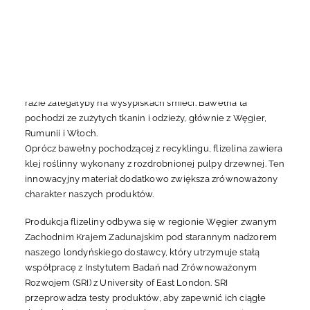
odzwierciedlając nasze dążenie do utrzymania wysokich
standardów jakości i zrównoważonego rozwoju.
Nasza flizelina jest wykonana z bawełny pochodzącej z
recyklingu, co świadczy o naszym zaangażowaniu w
English
Polski
nadawanie nowego życia materiałom, które w przeciwnym
razie zalegałyby na wysypiskach śmieci. Bawełna ta
pochodzi ze zużytych tkanin i odzieży, głównie z Węgier,
Rumunii i Włoch.
Oprócz bawełny pochodzącej z recyklingu, flizelina zawiera
klej roślinny wykonany z rozdrobnionej pulpy drzewnej. Ten
innowacyjny materiał dodatkowo zwiększa zrównoważony
charakter naszych produktów.
Produkcja flizeliny odbywa się w regionie Węgier zwanym
Zachodnim Krajem Zadunajskim pod starannym nadzorem
naszego londyńskiego dostawcy, który utrzymuje stałą
współpracę z Instytutem Badań nad Zrównoważonym
Rozwojem (SRI) z University of East London. SRI
przeprowadza testy produktów, aby zapewnić ich ciągłe